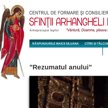
Jum
RĂSPUNSURILE MAICII SILUANA
CITIRI ȘI TÂLCUI
MAICA SILUANA - CONFERINȚE AUDIO ȘI VIDEO
"Rezumatul anului"