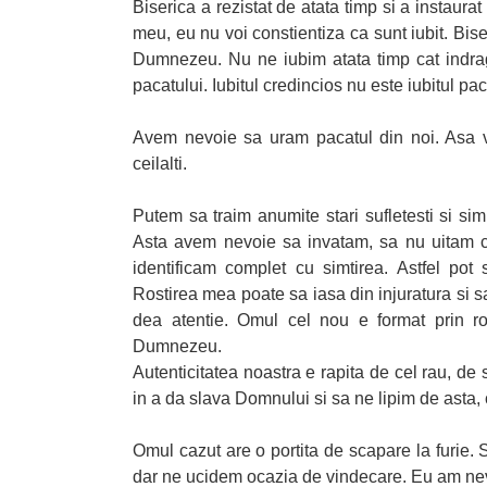
Biserica a rezistat de atata timp si a instaura
meu, eu nu voi constientiza ca sunt iubit. Bi
Dumnezeu. Nu ne iubim atata timp cat indrag
pacatului. Iubitul credincios nu este iubitul pa
Avem nevoie sa uram pacatul din noi. Asa v
ceilalti.
Putem sa traim anumite stari sufletesti si si
Asta avem nevoie sa invatam, sa nu uitam 
identificam complet cu simtirea. Astfel po
Rostirea mea poate sa iasa din injuratura si 
dea atentie. Omul cel nou e format prin rost
Dumnezeu.
Autenticitatea noastra e rapita de cel rau, d
in a da slava Domnului si sa ne lipim de asta,
Omul cazut are o portita de scapare la furie.
dar ne ucidem ocazia de vindecare. Eu am ne