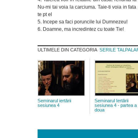
Nu-mi tai voia la carciuma. Taie-ti voia in fata
te pt el
5. Incepe sa faci poruncile lui Dumnezeu!
6. Doamne, ma incredintez cu toate Tie!
ULTIMELE DIN CATEGORIA
SERILE TALPALA
conferinta_biserica_talpala
53204512.jp
Seminarul iertării
Seminarul Iertării
sesiunea 4
sesiunea 4 - partea a
doua