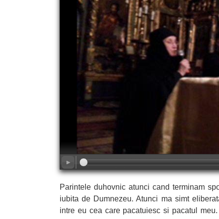
Parintele duhovnic atunci cand terminam spo
iubita de Dumnezeu. Atunci ma simt eliberat
intre eu cea care pacatuiesc si pacatul me