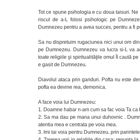
Tot ce spune psihologia e cu doua taisuri. N
riscul de a-L folosi psihologic pe Dumnezeu,
Dumnezeu pentru a avea succes, pentru a fi put
Sa nu dispretuim rugaciunea nici unui om din
pe Dumnezeu. Dumnezeu va lucra si-L va adu
toate religiile şi spiritualităţile omul Îl caut
e gasit de Dumnezeu.
Diavolul ataca prin ganduri. Pofta nu este de
pofta ea devine rea, demonica.
A face voia lui Dumnezeu:
1. Doamne habar n-am cum sa fac voia Ta ca l
2. Sa ma dau pe mana unui duhovnic . Dumnez
atentia mea e centrata pe voia mea.
3. Imi tai voia pentru Dumnezeu, prin parintel
4. Taierea voii in relatiile din casa: renunta l