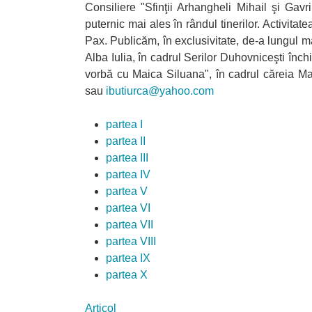
Consiliere "Sfinţii Arhangheli Mihail şi Ga
puternic mai ales în rândul tinerilor. Activita
Pax. Publicăm, în exclusivitate, de-a lungul ma
Alba Iulia, în cadrul Serilor Duhovniceşti în
vorbă cu Maica Siluana", în cadrul căreia Mai
sau
ibutiurca@yahoo.com
partea I
partea II
partea III
partea IV
partea V
partea VI
partea VII
partea VIII
partea IX
partea X
Articol