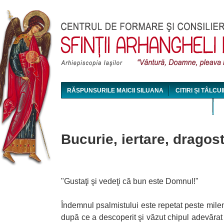
Jum
RĂSPUNSURILE MAICII SILUANA
CITIRI ȘI TÂLCUI
MAICA SILUANA - CONFERINȚE AUDIO ȘI VIDEO
Bucurie, iertare, dragos
"Gustaţi şi vedeţi că bun este Domnul!"
Îndemnul psalmistului este repetat peste milen
după ce a descoperit şi văzut chipul adevărat 