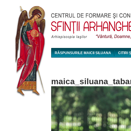
RĂSPUNSURILE MAICII SILUANA
CITIRI 
MAICA SILUANA - CONFERINȚE AUDIO ȘI VI
maica_siluana_tab