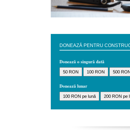
DONEAZĂ PENTRU CONSTRUCȚI
Donează o singură dată
50 RON
100 RON
500 RO
Donează lunar
100 RON pe lună
200 RON pe l