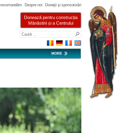
 recomandăm
Despre noi
Donaţii şi sponsorizări
Donează pentru construcția
Mănăstirii și a Centrului
MORE