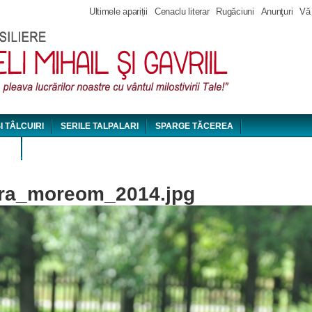
Jump to navigation
Ultimele apariții
Cenaclu literar
Rugăciuni
Anunţuri
Vă
ȘI TÂLCUIRI
SERILE TALPALARI
SPARGE TĂCEREA
DEO
ara_moreom_2014.jpg