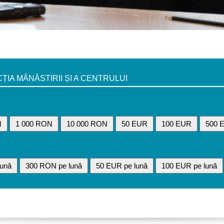
A MĂNĂSTIRII ȘI A CENTRULUI
N
1 000 RON
10 000 RON
50 EUR
100 EUR
500 
ună
300 RON pe lună
50 EUR pe lună
100 EUR pe lună