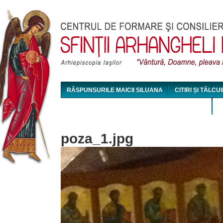
Jum
RĂSPUNSURILE MAICII SILUANA
CITIRI ȘI TÂLCUI
MAICA SILUANA - CONFERINȚE AUDIO ȘI VIDEO
poza_1.jpg