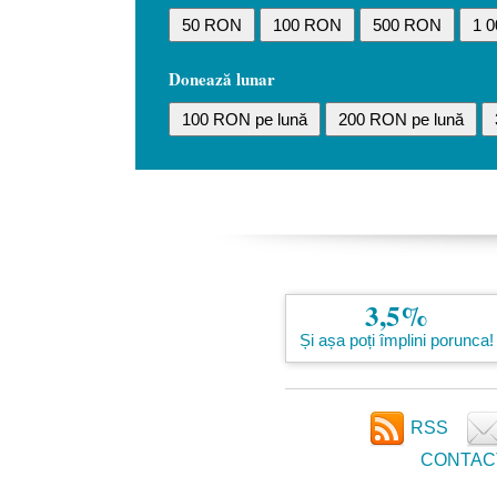
50 RON
100 RON
500 RON
1 
Donează lunar
100 RON pe lună
200 RON pe lună
3,5%
Și așa poți împlini porunca!
RSS
CONTAC