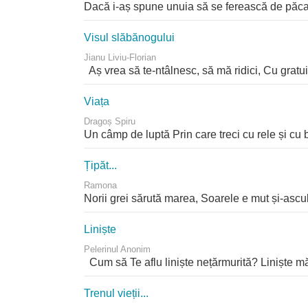
Dacă i-aș spune unuia să se ferească de păcate
Visul slăbănogului
Jianu Liviu-Florian
Aș vrea să te-ntâlnesc, să mă ridici, Cu gratuit
Viața
Dragoș Spiru
Un câmp de luptă Prin care treci cu rele și cu 
Țipăt...
Ramona
Norii grei sărută marea, Soarele e mut și-ascult
Liniște
Pelerinul Anonim
Cum să Te aflu liniște nețărmurită? Liniște măr
Trenul vieții...