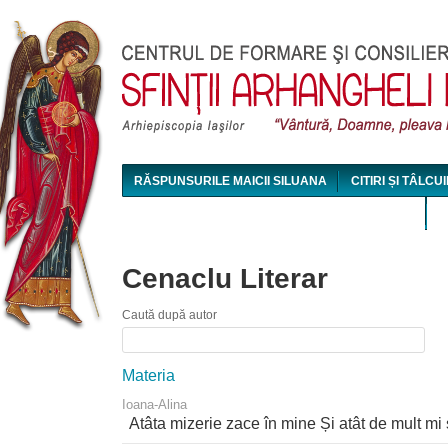
Jum
RĂSPUNSURILE MAICII SILUANA
CITIRI ȘI TÂLCUI
MAICA SILUANA - CONFERINȚE AUDIO ȘI VIDEO
Cenaclu Literar
Caută după autor
Materia
Ioana-Alina
Atâta mizerie zace în mine Și atât de mult mi