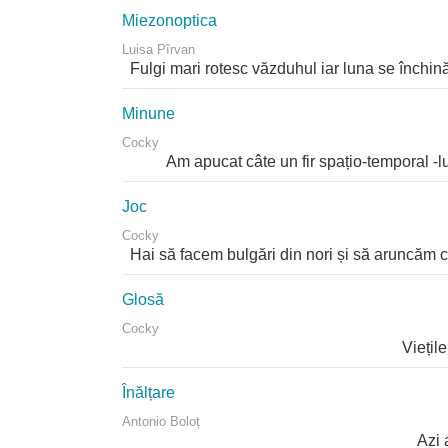
Miezonoptica
Luisa Pîrvan
Fulgi mari rotesc văzduhul iar luna se închină, 
Minune
Cocky
Am apucat câte un fir spațio-temporal -ludic
Joc
Cocky
Hai să facem bulgări din nori și să aruncăm cu
Glosă
Cocky
Viețile noastre, bucolice
Înălțare
Antonio Boloț
Azi am visat un vis f