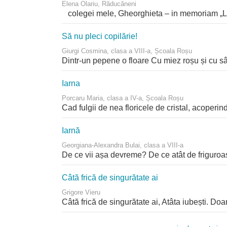
Elena Olariu, Răducăneni
colegei mele, Gheorghieta – in memoriam „La po
Să nu pleci copilărie!
Giurgi Cosmina, clasa a VIII-a, Școala Roșu
Dintr-un pepene o floare Cu miez roșu și cu sâm
Iarna
Porcaru Maria, clasa a IV-a, Școala Roșu
Cad fulgii de nea floricele de cristal, acoperin
Iarnă
Georgiana-Alexandra Bulai, clasa a VIII-a
De ce vii așa devreme? De ce atât de friguroasă
Câtă frică de singurătate ai
Grigore Vieru
Câtă frică de singurătate ai, Atâta iubești. Doa