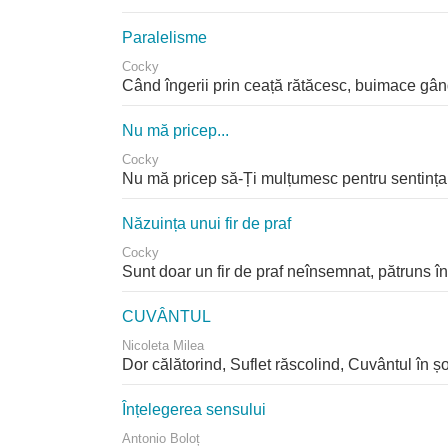
Paralelisme
Cocky
Când îngerii prin ceață rătăcesc, buimace gând
Nu mă pricep...
Cocky
Nu mă pricep să-Ți mulțumesc pentru sentința l
Năzuința unui fir de praf
Cocky
Sunt doar un fir de praf neînsemnat, pătruns în 
CUVÂNTUL
Nicoleta Milea
Dor călătorind, Suflet răscolind, Cuvântul în ș
Înțelegerea sensului
Antonio Boloț