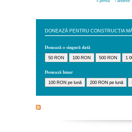
« primul
‹ anterior
Pages
DONEAZĂ PENTRU CONSTRUCȚIA MĂN
Donează o singură dată
50 RON
100 RON
500 RON
1 
Donează lunar
100 RON pe lună
200 RON pe lună