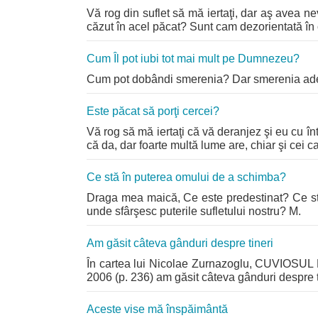
Vă rog din suflet să mă iertaţi, dar aş avea n
căzut în acel păcat? Sunt cam dezorientată în c
Cum Îl pot iubi tot mai mult pe Dumnezeu?
Cum pot dobândi smerenia? Dar smerenia adevă
Este păcat să porţi cercei?
Vă rog să mă iertaţi că vă deranjez şi eu cu înt
că da, dar foarte multă lume are, chiar şi cei car
Ce stă în puterea omului de a schimba?
Draga mea maică, Ce este predestinat? Ce st
unde sfârşesc puterile sufletului nostru? M.
Am găsit câteva gânduri despre tineri
În cartea lui Nicolae Zurnazoglu, CUVIOS
2006 (p. 236) am găsit câteva gânduri despre tin
Aceste vise mă înspăimântă