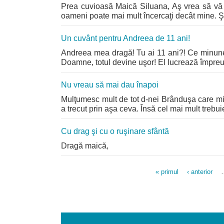
Prea cuvioasă Maică Siluana, Aş vrea să vă m
oameni poate mai mult încercaţi decât mine. Şi
Un cuvânt pentru Andreea de 11 ani!
Andreea mea dragă! Tu ai 11 ani?! Ce minune!
Doamne, totul devine uşor! El lucrează împreun
Nu vreau să mai dau înapoi
Mulţumesc mult de tot d-nei Brânduşa care mi-
a trecut prin aşa ceva. Însă cel mai mult treb
Cu drag şi cu o ruşinare sfântă
Dragă maică,
« primul
‹ anterior
Pages