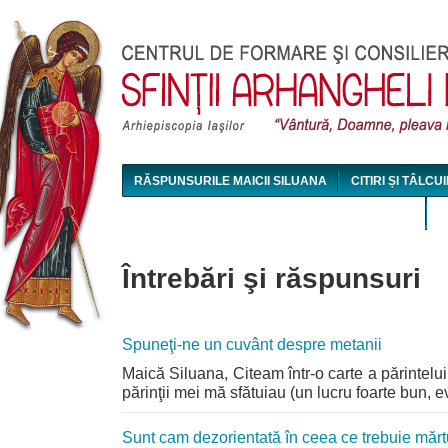
Jum
RĂSPUNSURILE MAICII SILUANA
CITIRI ȘI TÂLCUI
MAICA SILUANA - CONFERINȚE AUDIO ȘI VIDEO
Întrebări şi răspunsuri
Spuneţi-ne un cuvânt despre metanii
Maică Siluana, Citeam într-o carte a părintelui
părinţii mei mă sfătuiau (un lucru foarte bun, evi
Sunt cam dezorientată în ceea ce trebuie mărtu