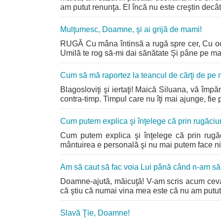
am putut renunţa. El încă nu este creştin decâ
Mulţumesc, Doamne, şi ai grijă de mami!
RUGĂ Cu mâna întinsă a rugă spre cer, Cu ochi
Umilă te rog să-mi dai sănătate Şi pâne pe masă
Cum să mă raportez la teancul de cărţi de pe 
Blagosloviţi şi iertaţi! Maică Siluana, vă împă
contra-timp. Timpul care nu îţi mai ajunge, fie pen
Cum putem explica şi înţelege că prin rugăciu
Cum putem explica şi înţelege că prin rugă
mântuirea e personală şi nu mai putem face nim
Am să caut să fac voia Lui până când n-am să 
Doamne-ajută, măicuţă! V-am scris acum ceva v
că ştiu că numai vina mea este că nu am putut
Slavă Ţie, Doamne!