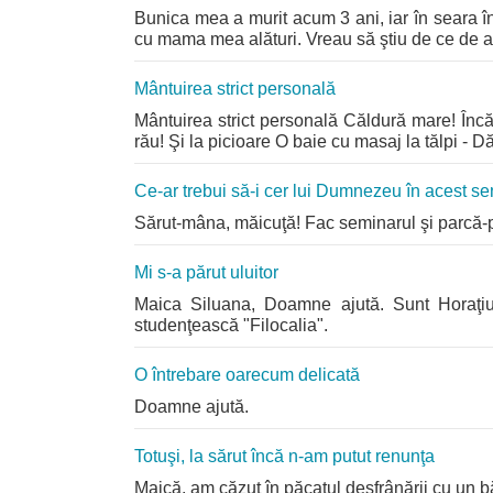
Bunica mea a murit acum 3 ani, iar în seara î
cu mama mea alături. Vreau să ştiu de ce de atu
Mântuirea strict personală
Mântuirea strict personală Căldură mare! Încă
rău! Şi la picioare O baie cu masaj la tălpi - D
Ce-ar trebui să-i cer lui Dumnezeu în acest s
Sărut-mâna, măicuţă! Fac seminarul şi parcă-par
Mi s-a părut uluitor
Maica Siluana, Doamne ajută. Sunt Horaţi
studenţească "Filocalia".
O întrebare oarecum delicată
Doamne ajută.
Totuşi, la sărut încă n-am putut renunţa
Maică, am căzut în păcatul desfrânării cu un b