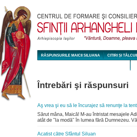
Jum
RĂSPUNSURILE MAICII SILUANA
CITIRI ȘI TÂLCUI
MAICA SILUANA - CONFERINȚE AUDIO ȘI VIDEO
Întrebări şi răspunsuri
Aş vrea şi eu să le încurajez să renunţe la tent
Sărut mâna, Maică! M-au întristat mesajele Adine
atât de "la modă" în lumea fără Dumnezeu. Vă r
Acatist către Sfântul Siluan