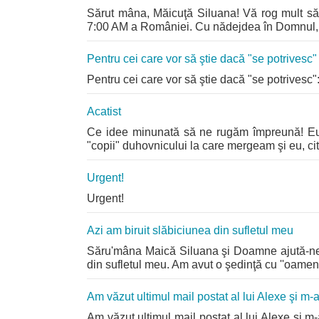
Sărut mâna, Măicuţă Siluana! Vă rog mult să n
7:00 AM a României. Cu nădejdea în Domnul, L
Pentru cei care vor să ştie dacă "se potrivesc"
Pentru cei care vor să ştie dacă "se potrives
Acatist
Ce idee minunată să ne rugăm împreună! Eu a
"copii" duhovnicului la care mergeam şi eu, cite
Urgent!
Urgent!
Azi am biruit slăbiciunea din sufletul meu
Săru'mâna Maică Siluana şi Doamne ajută-ne! A
din sufletul meu. Am avut o şedinţă cu ''oameni i
Am văzut ultimul mail postat al lui Alexe şi m
Am văzut ultimul mail postat al lui Alexe şi 