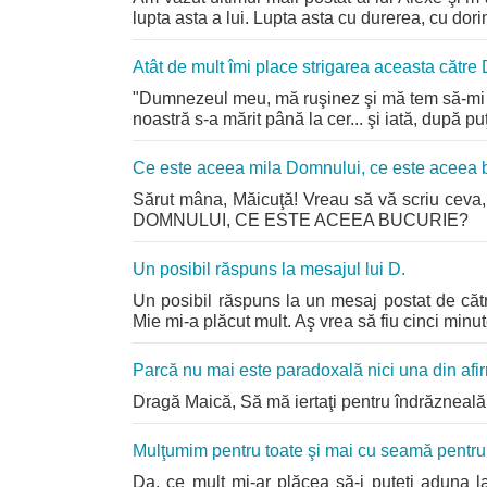
lupta asta a lui. Lupta asta cu durerea, cu dorinţa
Atât de mult îmi place strigarea aceasta către
"Dumnezeul meu, mă ruşinez şi mă tem să-mi ri
noastră s-a mărit până la cer... şi iată, după 
Ce este aceea mila Domnului, ce este aceea 
Sărut mâna, Măicuţă! Vreau să vă scriu ceva
DOMNULUI, CE ESTE ACEEA BUCURIE?
Un posibil răspuns la mesajul lui D.
Un posibil răspuns la un mesaj postat de cătr
Mie mi-a plăcut mult. Aş vrea să fiu cinci minu
Parcă nu mai este paradoxală nici una din afir
Dragă Maică, Să mă iertaţi pentru îndrăzneală. 
Mulţumim pentru toate şi mai cu seamă pentru şe
Da, ce mult mi-ar plăcea să-i puteţi aduna laola