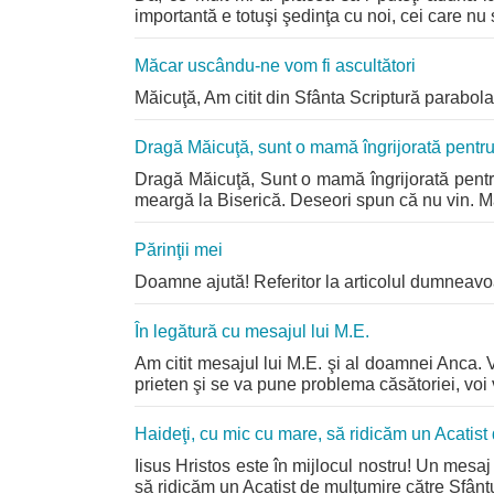
importantă e totuşi şedinţa cu noi, cei care nu 
Măcar uscându-ne vom fi ascultători
Măicuţă, Am citit din Sfânta Scriptură parabo
Dragă Măicuţă, sunt o mamă îngrijorată pentru 
Dragă Măicuţă, Sunt o mamă îngrijorată pentru 
meargă la Biserică. Deseori spun că nu vin. Mă
Părinţii mei
Doamne ajută! Referitor la articolul dumneavoa
În legătură cu mesajul lui M.E.
Am citit mesajul lui M.E. şi al doamnei Anca.
prieten şi se va pune problema căsătoriei, voi 
Haideţi, cu mic cu mare, să ridicăm un Acatist
Iisus Hristos este în mijlocul nostru! Un mesaj 
să ridicăm un Acatist de mulţumire către Sfântul