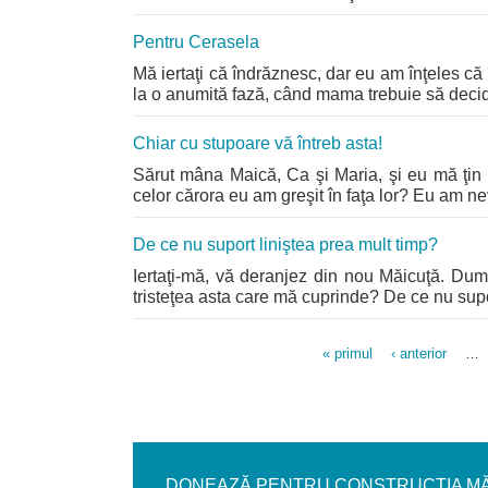
Pentru Cerasela
Mă iertaţi că îndrăznesc, dar eu am înţeles că 
la o anumită fază, când mama trebuie să decidă 
Chiar cu stupoare vă întreb asta!
Sărut mâna Maică, Ca şi Maria, şi eu mă ţin 
celor cărora eu am greşit în faţa lor? Eu am nev
De ce nu suport liniştea prea mult timp?
Iertaţi-mă, vă deranjez din nou Măicuţă. Dum
tristeţea asta care mă cuprinde? De ce nu supo
« primul
‹ anterior
…
Pages
DONEAZĂ PENTRU CONSTRUCȚIA MĂN